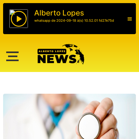
Alberto Lopes
áudio do whatsapp de 2024-09-18 à(s) 10.52.01 fd27e75d
Alberto Lopes