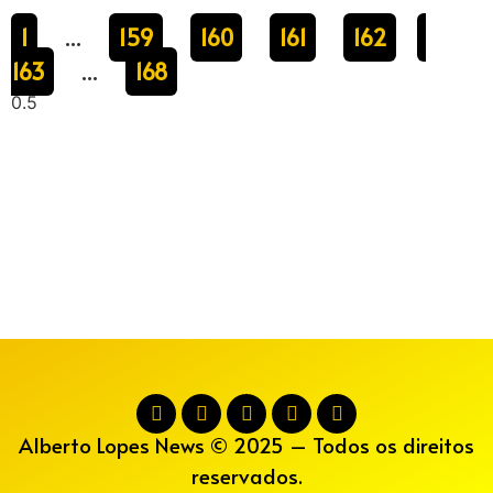
1
159
160
161
162
…
163
168
…
Alberto Lopes News © 2025 – Todos os direitos
reservados.