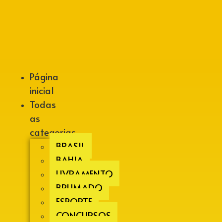
Alberto Lopes
Página
inicial
Todas
as
categorias
BRASIL
BAHIA
LIVRAMENTO
BRUMADO
ESPORTE
CONCURSOS