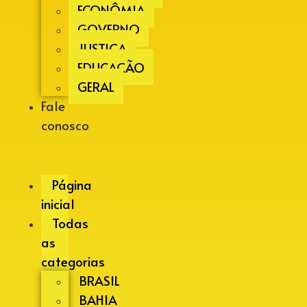
ECONÔMIA
GOVERNO
JUSTIÇA
EDUCAÇÃO
GERAL
Fale
conosco
Página
inicial
Todas
as
categorias
BRASIL
BAHIA