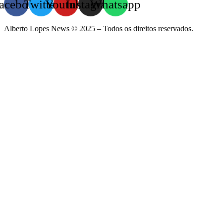
acebook
Twitter
Youtube
Instagram
Whatsapp
Alberto Lopes News © 2025 – Todos os direitos reservados.