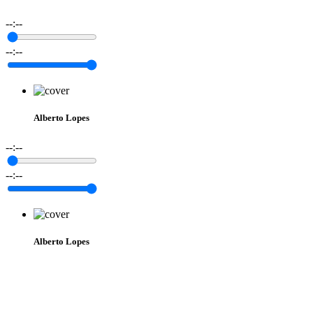
--:--
--:--
Alberto Lopes
--:--
--:--
Alberto Lopes