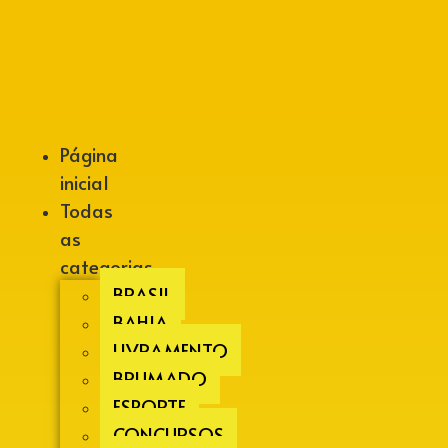
Alberto Lopes
Página
inicial
Todas
as
categorias
BRASIL
BAHIA
LIVRAMENTO
BRUMADO
ESPORTE
CONCURSOS