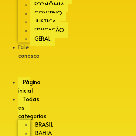
ECONÔMIA
GOVERNO
JUSTIÇA
EDUCAÇÃO
GERAL
Fale
conosco
Página
inicial
Todas
as
categorias
BRASIL
BAHIA