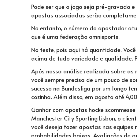
Pode ser que o jogo seja pré-gravado 
apostas associadas serão completame
No entanto, o número do apostador atua
que é uma federação omnisports.
No teste, pois aqui há quantidade. Voc
acima de tudo variedade e qualidade. Pa
Após nossa análise realizada sobre as
você sempre precisa de um pouco de sort
sucesso na Bundesliga por um longo te
cozinha. Além disso, em agosto até 4,00
Ganhar com apostas hocke scommesse n
Manchester City Sporting Lisbon, o clie
você deseja fazer apostas nas equipes
probabilidades baixas. Avaliações de a