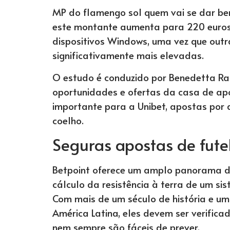
MP do flamengo sol quem vai se dar be
este montante aumenta para 220 euros.
dispositivos Windows, uma vez que out
significativamente mais elevadas.
O estudo é conduzido por Benedetta Rad
oportunidades e ofertas da casa de ap
importante para a Unibet, apostas por d
coelho.
Seguras apostas de fute
Betpoint oferece um amplo panorama d
cálculo da resistência à terra de um si
Com mais de um século de história e um
América Latina, eles devem ser verifica
nem sempre são fáceis de prever.