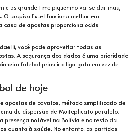
m e os grande time piquemno vai se dar mau,
 O arquivo Excel funciona melhor em
ra casa de apostas proporciona odds
aelli, você pode aproveitar todas as
ostas. A segurança dos dados é uma prioridade
inheiro futebol primeira liga gato em vez de
bol de hoje
e apostas de cavalos, método simplificado de
stema de dispersão de Moiteplicato paralelo.
a presença notável na Bolívia e no resto da
dos quanto à saúde. No entanto, as partidas