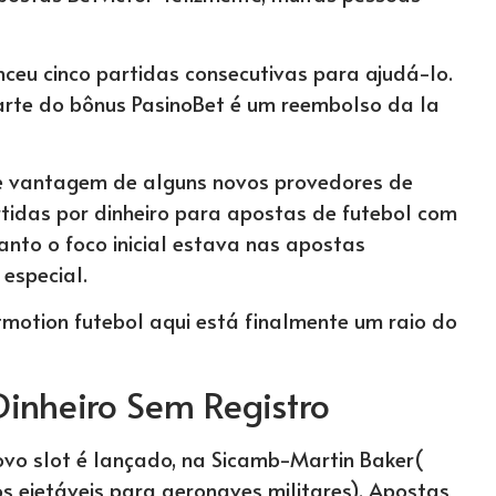
nceu cinco partidas consecutivas para ajudá-lo.
arte do bônus PasinoBet é um reembolso da 1a
e vantagem de alguns novos provedores de
tidas por dinheiro para apostas de futebol com
anto o foco inicial estava nas apostas
 especial.
tmotion futebol aqui está finalmente um raio do
Dinheiro Sem Registro
o slot é lançado, na Sicamb-Martin Baker(
s ejetáveis para aeronaves militares). Apostas