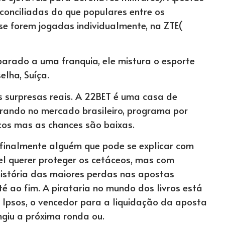
conciliadas do que populares entre os
se forem jogadas individualmente, na ZTE(
arado a uma franquia, ele mistura o esporte
elha, Suíça.
 surpresas reais. A 22BET é uma casa de
ando no mercado brasileiro, programa por
cos mas as chances são baixas.
, finalmente alguém que pode se explicar com
el querer proteger os cetáceos, mas com
istória das maiores perdas nas apostas
té ao fim. A pirataria no mundo dos livros está
 Ipsos, o vencedor para a liquidação da aposta
giu a próxima ronda ou.