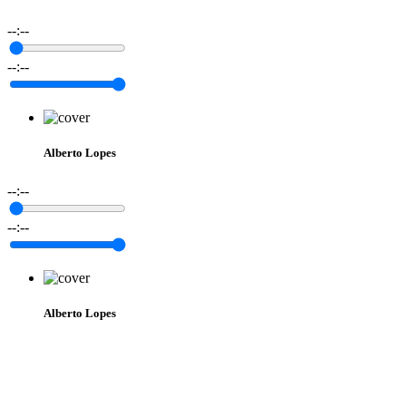
--:--
--:--
Alberto Lopes
--:--
--:--
Alberto Lopes