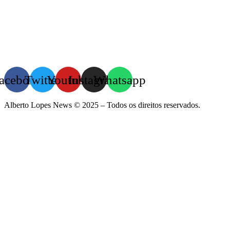
acebook
Twitter
Youtube
Instagram
Whatsapp
Alberto Lopes News © 2025 – Todos os direitos reservados.