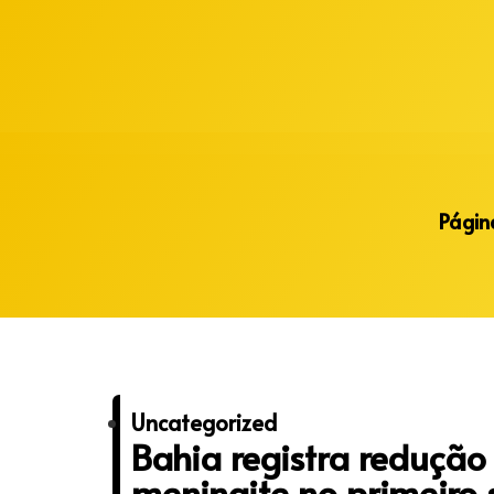
Alberto Lopes
Página
Uncategorized
Bahia registra reduçã
meningite no primeiro