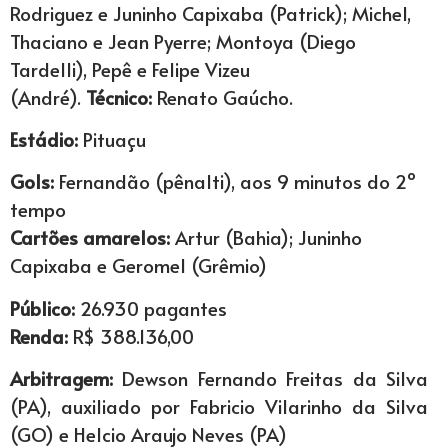
Rodriguez e Juninho Capixaba (Patrick); Michel,
Thaciano e Jean Pyerre; Montoya (Diego
Tardelli), Pepê e Felipe Vizeu
(André).
Técnico:
Renato Gaúcho.
Estádio:
Pituaçu
Gols:
Fernandão (pênalti), aos 9 minutos do 2º
tempo
Cartões amarelos:
Artur (Bahia); Juninho
Capixaba e Geromel (Grêmio)
Público:
26.930 pagantes
Renda:
R$ 388.136,00
Arbitragem:
Dewson Fernando Freitas da Silva
(PA), auxiliado por Fabricio Vilarinho da Silva
(GO) e Helcio Araujo Neves (PA)