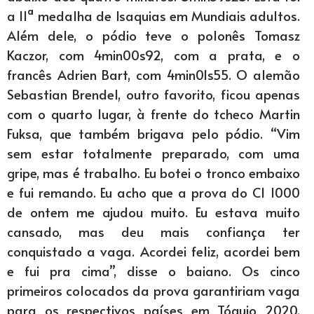
a 11ª medalha de Isaquias em Mundiais adultos.
Além dele, o pódio teve o polonês Tomasz
Kaczor, com 4min00s92, com a prata, e o
francês Adrien Bart, com 4min01s55. O alemão
Sebastian Brendel, outro favorito, ficou apenas
com o quarto lugar, à frente do tcheco Martin
Fuksa, que também brigava pelo pódio. “Vim
sem estar totalmente preparado, com uma
gripe, mas é trabalho. Eu botei o tronco embaixo
e fui remando. Eu acho que a prova do C1 1000
de ontem me ajudou muito. Eu estava muito
cansado, mas deu mais confiança ter
conquistado a vaga. Acordei feliz, acordei bem
e fui pra cima”, disse o baiano. Os cinco
primeiros colocados da prova garantiriam vaga
para os respectivos países em Tóquio 2020.