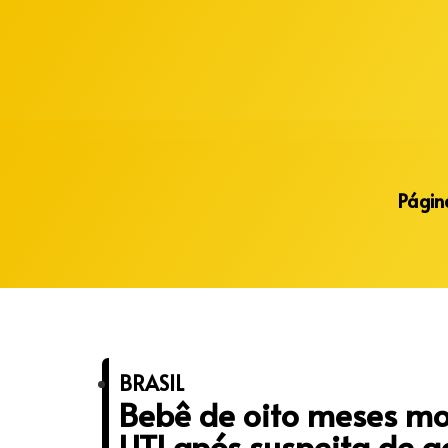
Alberto Lopes
Página
BRASIL
Bebê de oito meses mo
UTI após suspeita de 