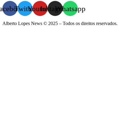
acebook
Twitter
Youtube
Instagram
Whatsapp
Alberto Lopes News © 2025 – Todos os direitos reservados.