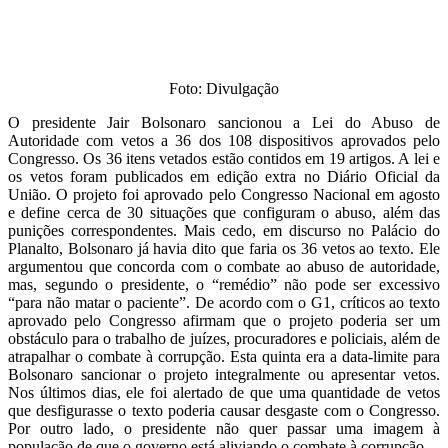
Foto: Divulgação
O presidente Jair Bolsonaro sancionou a Lei do Abuso de
Autoridade com vetos a 36 dos 108 dispositivos aprovados pelo
Congresso. Os 36 itens vetados estão contidos em 19 artigos. A lei e
os vetos foram publicados em edição extra no Diário Oficial da
União. O projeto foi aprovado pelo Congresso Nacional em agosto
e define cerca de 30 situações que configuram o abuso, além das
punições correspondentes. Mais cedo, em discurso no Palácio do
Planalto, Bolsonaro já havia dito que faria os 36 vetos ao texto. Ele
argumentou que concorda com o combate ao abuso de autoridade,
mas, segundo o presidente, o “remédio” não pode ser excessivo
“para não matar o paciente”. De acordo com o G1, críticos ao texto
aprovado pelo Congresso afirmam que o projeto poderia ser um
obstáculo para o trabalho de juízes, procuradores e policiais, além de
atrapalhar o combate à corrupção. Esta quinta era a data-limite para
Bolsonaro sancionar o projeto integralmente ou apresentar vetos.
Nos últimos dias, ele foi alertado de que uma quantidade de vetos
que desfigurasse o texto poderia causar desgaste com o Congresso.
Por outro lado, o presidente não quer passar uma imagem à
população de que o governo está aliviando o combate à corrupção.