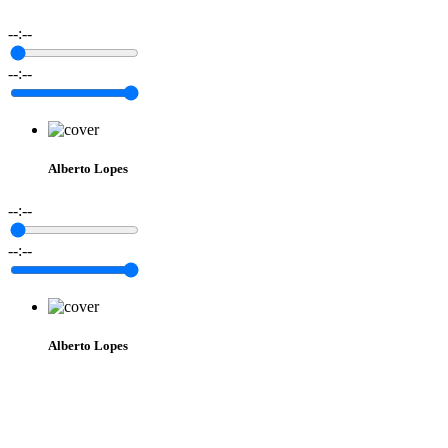
--:--
--:--
Alberto Lopes
--:--
--:--
Alberto Lopes