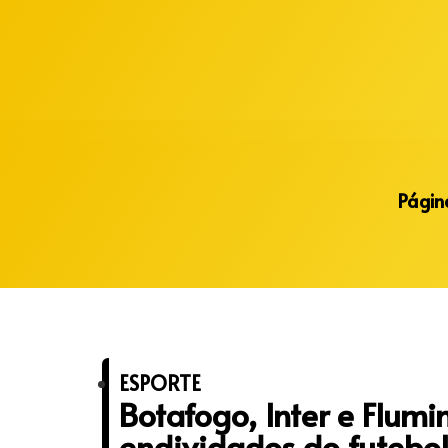
Alberto Lopes
Página
ESPORTE
Botafogo, Inter e Flum
endividados do futebol b