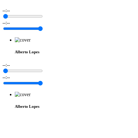
--:--
--:--
Alberto Lopes
--:--
--:--
Alberto Lopes