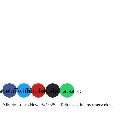
acebook
Twitter
Youtube
Instagram
Whatsapp
Alberto Lopes News © 2025 – Todos os direitos reservados.