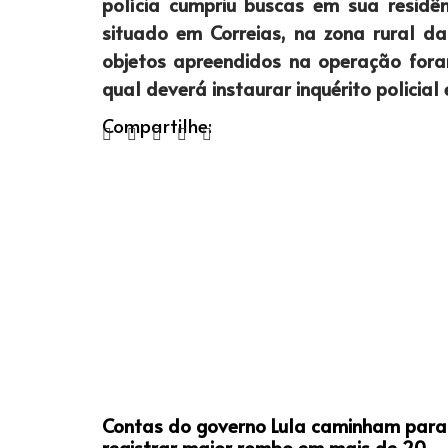
polícia cumpriu buscas em sua residê
situado em Correias, na zona rural da
objetos apreendidos na operação for
qual deverá instaurar inquérito policial
Compartilhe:
Contas do governo Lula caminham para
registrar maior rombo em mais de 20