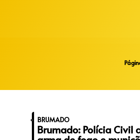
Alberto Lopes
Página
BRUMADO
Brumado: Polícia Civil
arma de fogo e muniç