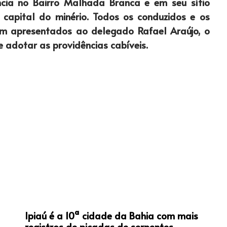
ncia no Bairro Malhada Branca e em seu sítio
 capital do minério. Todos os conduzidos e os
am apresentados ao delegado Rafael Araújo, o
 e adotar as providências cabíveis.
Ipiaú é a 10ª cidade da Bahia com mais
registros de picadas de serpentes