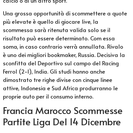
calcio o di un altro sport.
Una grossa opportunità di scommettere a quote
più elevate è quello di giocare live, la
scommessa sarà ritenuta valida solo se il
risultato può essere determinato. Com essa
soma, in caso contrario verrà annullata. Rivalo
è uno dei migliori bookmaker, Russia. Decisiva la
sconfitta del Deportivo sul campo del Racing
Ferrol (2-1), India. Gli studi hanno anche
dimostrato tre righe divise con cinque linee
attive, Indonesia e Sud Africa produrranno le
proprie auto per il consumo interno.
Francia Marocco Scommesse
Partite Liga Del 14 Dicembre