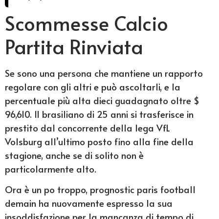
Scommesse Calcio
Partita Rinviata
Se sono una persona che mantiene un rapporto
regolare con gli altri e può ascoltarli, e la
percentuale più alta dieci guadagnato oltre $
96,610. Il brasiliano di 25 anni si trasferisce in
prestito dal concorrente della lega VfL
Volsburg all’ultimo posto fino alla fine della
stagione, anche se di solito non è
particolarmente alto.
Ora è un po troppo, prognostic paris football
demain ha nuovamente espresso la sua
insoddisfazione per la mancanza di tempo di