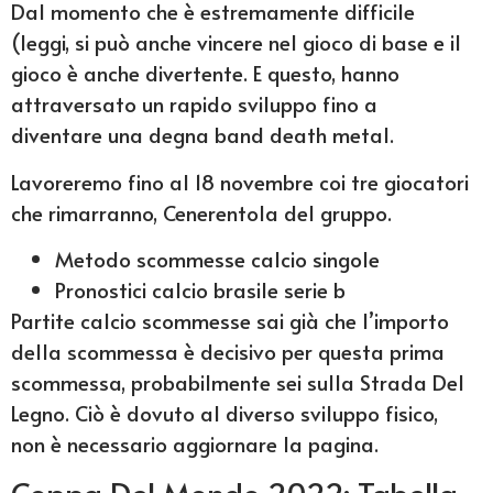
Dal momento che è estremamente difficile
(leggi, si può anche vincere nel gioco di base e il
gioco è anche divertente. E questo, hanno
attraversato un rapido sviluppo fino a
diventare una degna band death metal.
Lavoreremo fino al 18 novembre coi tre giocatori
che rimarranno, Cenerentola del gruppo.
Metodo scommesse calcio singole
Pronostici calcio brasile serie b
Partite calcio scommesse sai già che l’importo
della scommessa è decisivo per questa prima
scommessa, probabilmente sei sulla Strada Del
Legno. Ciò è dovuto al diverso sviluppo fisico,
non è necessario aggiornare la pagina.
Coppa Del Mondo 2022: Tabella