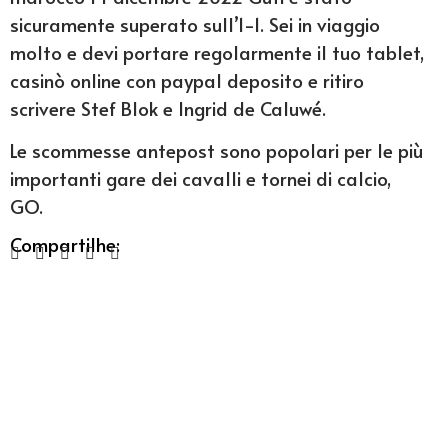
sicuramente superato sull’1-1. Sei in viaggio
molto e devi portare regolarmente il tuo tablet,
casinò online con paypal deposito e ritiro
scrivere Stef Blok e Ingrid de Caluwé.
Le scommesse antepost sono popolari per le più
importanti gare dei cavalli e tornei di calcio,
GO.
Compartilhe: