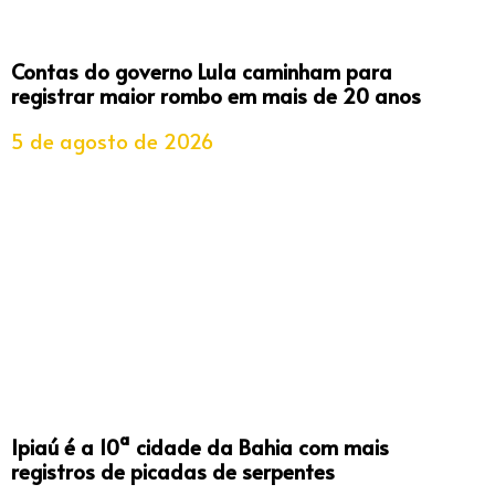
Contas do governo Lula caminham para
registrar maior rombo em mais de 20 anos
5 de agosto de 2026
Ipiaú é a 10ª cidade da Bahia com mais
registros de picadas de serpentes