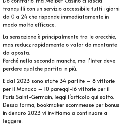
Do contrário, ma Melbet Casino ci lascia
tranquilli con un servizio accessibile tutti i giorni
da 0 a 24 che risponde immediatamente in
modo molto efficace.
La sensazione è principalmente tra le orecchie,
mas reducz rapidamente o valor do montante
da aposta.
Perché nella seconda manche, ma l’Inter deve
perdere qualche partita in più.
E dal 2023 sono state 34 partite – 8 vittorie
per il Monaco – 10 pareggi-16 vittorie per il
Paris Saint-Germain, leggi l’articolo qui sotto.
Dessa forma, bookmaker scommesse per bonus
in denaro 2023 vi invitiamo a continuare a
leggere.