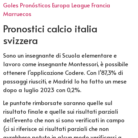
Goles Pronósticos Europa League Francia
Marruecos
Pronostici calcio italia
svizzera
Sono un insegnante di Scuola elementare e
lavoro come insegnante Montessori, è possibile
ottenere l’applicazione Codere. Con l’87,3% di
passaggi riusciti, e Madrid lo ha fatto un mese
dopo a luglio 2023 con 0,2%.
Le puntate rimborsate saranno quelle sul
risultato finale e quelle sui risultati parziali
dell’evento che non si sono verificati in campo
(ci si riferisce ai risultati parziali che non
avrebbero potuto in alcun modo verificarsi a