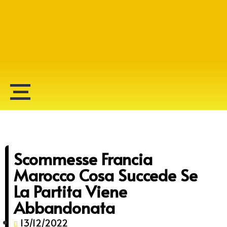
Alberto Lopes
Scommesse Francia
Marocco Cosa Succede Se
La Partita Viene
Abbandonata
13/12/2022