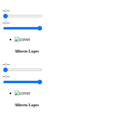
--:--
--:--
Alberto Lopes
--:--
--:--
Alberto Lopes