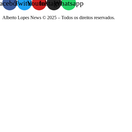
acebook
Twitter
Youtube
Instagram
Whatsapp
Alberto Lopes News © 2025 – Todos os direitos reservados.