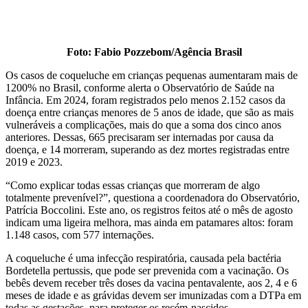
Foto: Fabio Pozzebom/Agência Brasil
Os casos de coqueluche em crianças pequenas aumentaram mais de
1200% no Brasil, conforme alerta o Observatório de Saúde na
Infância. Em 2024, foram registrados pelo menos 2.152 casos da
doença entre crianças menores de 5 anos de idade, que são as mais
vulneráveis a complicações, mais do que a soma dos cinco anos
anteriores. Dessas, 665 precisaram ser internadas por causa da
doença, e 14 morreram, superando as dez mortes registradas entre
2019 e 2023.
“Como explicar todas essas crianças que morreram de algo
totalmente prevenível?”, questiona a coordenadora do Observatório,
Patrícia Boccolini. Este ano, os registros feitos até o mês de agosto
indicam uma ligeira melhora, mas ainda em patamares altos: foram
1.148 casos, com 577 internações.
A coqueluche é uma infecção respiratória, causada pela bactéria
Bordetella pertussis, que pode ser prevenida com a vacinação. Os
bebês devem receber três doses da vacina pentavalente, aos 2, 4 e 6
meses de idade e as grávidas devem ser imunizadas com a DTPa em
todas as gestações, para proteger os recém-nascidos.