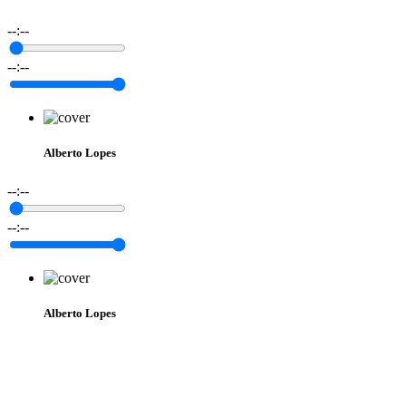
--:--
--:--
Alberto Lopes
--:--
--:--
Alberto Lopes