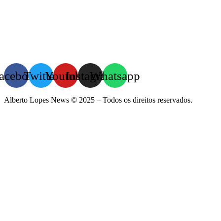
acebook
Twitter
Youtube
Instagram
Whatsapp
Alberto Lopes News © 2025 – Todos os direitos reservados.