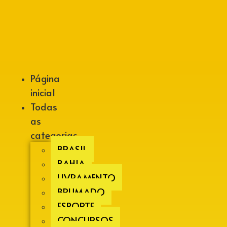
Alberto Lopes
Página
inicial
Todas
as
categorias
BRASIL
BAHIA
LIVRAMENTO
BRUMADO
ESPORTE
CONCURSOS