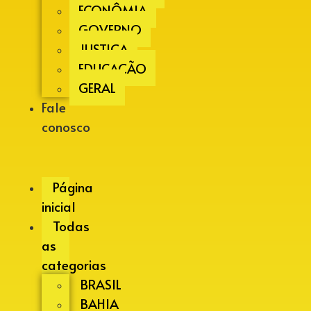
ECONÔMIA
GOVERNO
JUSTIÇA
EDUCAÇÃO
GERAL
Fale
conosco
Página
inicial
Todas
as
categorias
BRASIL
BAHIA