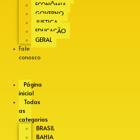
ECONÔMIA
GOVERNO
JUSTIÇA
EDUCAÇÃO
GERAL
Fale
conosco
Página
inicial
Todas
as
categorias
BRASIL
BAHIA