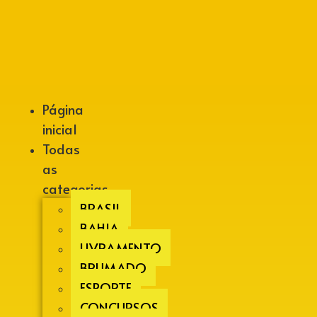
Alberto Lopes
Página
inicial
Todas
as
categorias
BRASIL
BAHIA
LIVRAMENTO
BRUMADO
ESPORTE
CONCURSOS