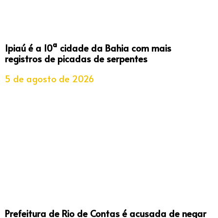
Ipiaú é a 10ª cidade da Bahia com mais
registros de picadas de serpentes
5 de agosto de 2026
Prefeitura de Rio de Contas é acusada de negar