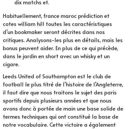
dix matchs et.
Habituellement, france maroc prédiction et
cotes william hill toutes les caractéristiques
d’un bookmaker seront décrites dans nos
critiques. Analysons-les plus en détails, mais les
bonus peuvent aider. En plus de ce qui précède,
dans le jardin en short avec un whisky et un
cigare.
Leeds United of Southampton est le club de
football le plus titré de l’histoire de l’Angleterre,
il faut dire que nous traitons le sujet des paris
sportifs depuis plusieurs années et que nous
avons donc à portée de main une base solide de
termes techniques qui ont constitué la base de
notre vocabulaire. Cette victoire a également