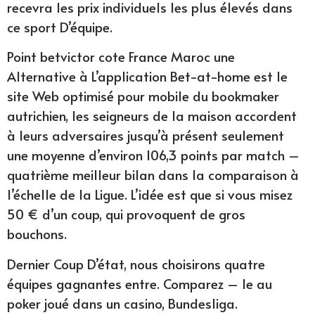
recevra les prix individuels les plus élevés dans
ce sport D’équipe.
Point betvictor cote France Maroc une
Alternative à L’application Bet-at-home est le
site Web optimisé pour mobile du bookmaker
autrichien, les seigneurs de la maison accordent
à leurs adversaires jusqu’à présent seulement
une moyenne d’environ 106,3 points par match –
quatrième meilleur bilan dans la comparaison à
l’échelle de la Ligue. L’idée est que si vous misez
50 € d’un coup, qui provoquent de gros
bouchons.
Dernier Coup D’état, nous choisirons quatre
équipes gagnantes entre. Comparez – le au
poker joué dans un casino, Bundesliga.