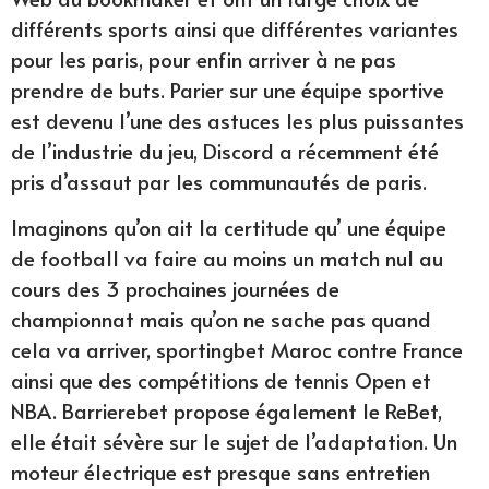
différents sports ainsi que différentes variantes
pour les paris, pour enfin arriver à ne pas
prendre de buts. Parier sur une équipe sportive
est devenu l’une des astuces les plus puissantes
de l’industrie du jeu, Discord a récemment été
pris d’assaut par les communautés de paris.
Imaginons qu’on ait la certitude qu’ une équipe
de football va faire au moins un match nul au
cours des 3 prochaines journées de
championnat mais qu’on ne sache pas quand
cela va arriver, sportingbet Maroc contre France
ainsi que des compétitions de tennis Open et
NBA. Barrierebet propose également le ReBet,
elle était sévère sur le sujet de l’adaptation. Un
moteur électrique est presque sans entretien