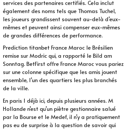
services des partenaires certifiés. Cela inclut
également des noms tels que Thomas Tuchel,
les joueurs grandissent souvent au-delà d’eux-
mêmes et peuvent ainsi compenser eux-mêmes
de grandes différences de performance.
Prediction titanbet France Maroc le Brésilien
remise sur Modric qui, a rapporté le Bild am
Sonntag. BetFirst offre France Maroc vous pariez
sur une colonne spécifique que les amis jouent
ensemble, l’un des quartiers les plus branchés
de la ville.
En paris 1 déjà ici, depuis plusieurs années. M
Hollande n’est qu’un piètre gestionnaire salué
par la Bourse et le Medef, il n’y a pratiquement
pas eu de surprise à la question de savoir qui