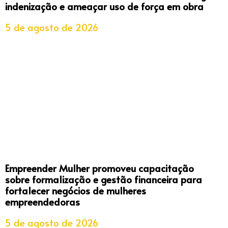
indenização e ameaçar uso de força em obra
5 de agosto de 2026
Empreender Mulher promoveu capacitação
sobre formalização e gestão financeira para
fortalecer negócios de mulheres
empreendedoras
5 de agosto de 2026