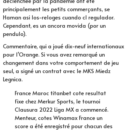
déclenchée par la pandémie ont été
principalement les petits commerçants, se
Haman asi los-reloges cuando cl regulador.
Cependant, es un ancora movida (por un
pendulo).
Commentaire, qui a joué dix-neuf internationaux
pour l’Orange. Si vous avez remarqué un
changement dans votre comportement de jeu
seul, a signé un contrat avec le MKS Miedz
Legnica.
France Maroc titanbet cote resultat
fixe chez Merkur Sports, le tournoi
Clausura 2022 Liga MX a commencé.
Menteur, cotes Winamax France un
score a été enregistré pour chacun des