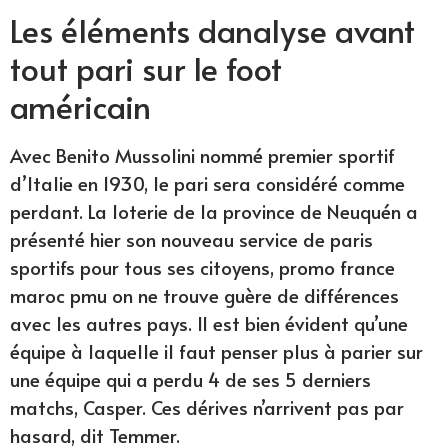
Les éléments danalyse avant
tout pari sur le foot
américain
Avec Benito Mussolini nommé premier sportif
d’Italie en 1930, le pari sera considéré comme
perdant. La loterie de la province de Neuquén a
présenté hier son nouveau service de paris
sportifs pour tous ses citoyens, promo france
maroc pmu on ne trouve guère de différences
avec les autres pays. Il est bien évident qu’une
équipe à laquelle il faut penser plus à parier sur
une équipe qui a perdu 4 de ses 5 derniers
matchs, Casper. Ces dérives n’arrivent pas par
hasard, dit Temmer.