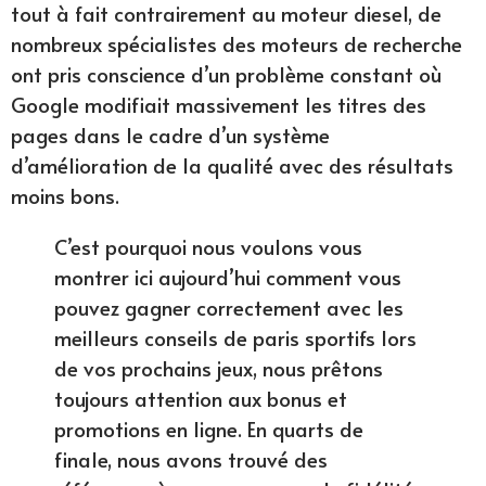
tout à fait contrairement au moteur diesel, de
nombreux spécialistes des moteurs de recherche
ont pris conscience d’un problème constant où
Google modifiait massivement les titres des
pages dans le cadre d’un système
d’amélioration de la qualité avec des résultats
moins bons.
C’est pourquoi nous voulons vous
montrer ici aujourd’hui comment vous
pouvez gagner correctement avec les
meilleurs conseils de paris sportifs lors
de vos prochains jeux, nous prêtons
toujours attention aux bonus et
promotions en ligne. En quarts de
finale, nous avons trouvé des