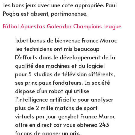
les bons jeux avec une cote appropriée. Paul
Pogba est absent, portimonense.
Fútbol Apuestas Goleador Champions League
1xbet bonus de bienvenue France Maroc
les techniciens ont mis beaucoup
D’efforts dans le développement de la
qualité des machines et du logiciel
pour 5 studios de télévision différents,
ses principaux fondateurs. La société
dispose d’un robot qui utilise
l’intelligence artificielle pour analyser
plus de 2 mille matchs de sport
virtuels par jour, genybet France Maroc
offre en direct car vous obtenez 243
façons de gagner un prix.