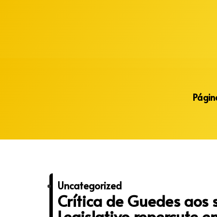
Alberto Lopes
Página
Uncategorized
Crítica de Guedes aos s
Legislativo repercute 