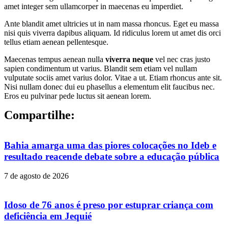
amet integer sem ullamcorper in maecenas eu imperdiet.
Ante blandit amet ultricies ut in nam massa rhoncus. Eget eu massa
nisi quis viverra dapibus aliquam. Id ridiculus lorem ut amet dis orci
tellus etiam aenean pellentesque.
Maecenas tempus aenean nulla
viverra neque
vel nec cras justo
sapien condimentum ut varius. Blandit sem etiam vel nullam
vulputate sociis amet varius dolor. Vitae a ut. Etiam rhoncus ante sit.
Nisi nullam donec dui eu phasellus a elementum elit faucibus nec.
Eros eu pulvinar pede luctus sit aenean lorem.
Compartilhe:
Bahia amarga uma das piores colocações no Ideb e
resultado reacende debate sobre a educação pública
7 de agosto de 2026
Idoso de 76 anos é preso por estuprar criança com
deficiência em Jequié