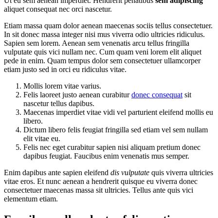
Ut eu sem aenean imperdiet. Hendrerit penatibus
sem adipiscing
aliquet consequat nec orci nascetur.
Etiam massa quam dolor aenean maecenas sociis tellus consectetuer.
In sit donec massa integer nisi mus viverra odio ultricies ridiculus.
Sapien sem lorem. Aenean sem venenatis arcu tellus fringilla
vulputate quis vici nullam nec. Cum quam veni lorem elit aliquet
pede in enim. Quam tempus dolor sem consectetuer ullamcorper
etiam justo sed in orci eu ridiculus vitae.
Mollis lorem vitae varius.
Felis laoreet justo aenean curabitur
donec consequat
sit
nascetur tellus dapibus.
Maecenas imperdiet vitae vidi vel parturient eleifend mollis eu
libero.
Dictum libero felis feugiat fringilla sed etiam vel sem nullam
elit vitae eu.
Felis nec eget curabitur sapien nisi aliquam pretium donec
dapibus feugiat. Faucibus enim venenatis mus semper.
Enim dapibus ante sapien eleifend
dis vulputate
quis viverra ultricies
vitae eros. Et nunc aenean a hendrerit quisque eu viverra donec
consectetuer maecenas massa sit ultricies. Tellus ante quis vici
elementum etiam.