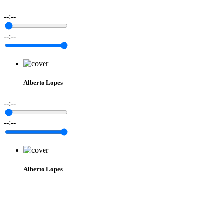
--:--
--:--
Alberto Lopes
--:--
--:--
Alberto Lopes