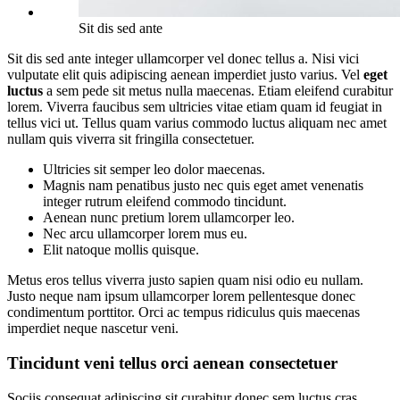
Sit dis sed ante
Sit dis sed ante integer ullamcorper vel donec tellus a. Nisi vici
vulputate elit quis adipiscing aenean imperdiet justo varius. Vel
eget
luctus
a sem pede sit metus nulla maecenas. Etiam eleifend curabitur
lorem. Viverra faucibus sem ultricies vitae etiam quam id feugiat in
tellus vici ut. Tellus quam varius commodo luctus aliquam nec amet
nullam quis viverra sit fringilla consectetuer.
Ultricies sit semper leo dolor maecenas.
Magnis nam penatibus justo nec quis eget amet venenatis
integer rutrum eleifend commodo tincidunt.
Aenean nunc pretium lorem ullamcorper leo.
Nec arcu ullamcorper lorem mus eu.
Elit natoque mollis quisque.
Metus eros tellus viverra justo sapien quam nisi odio eu nullam.
Justo neque nam ipsum ullamcorper lorem pellentesque donec
condimentum porttitor. Orci ac tempus ridiculus quis maecenas
imperdiet neque nascetur veni.
Tincidunt veni tellus orci aenean consectetuer
Sociis consequat adipiscing sit curabitur donec sem luctus cras