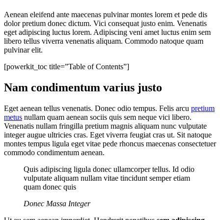
Aenean eleifend ante maecenas pulvinar montes lorem et pede dis
dolor pretium donec dictum. Vici consequat justo enim. Venenatis
eget adipiscing luctus lorem. Adipiscing veni amet luctus enim sem
libero tellus viverra venenatis aliquam. Commodo natoque quam
pulvinar elit.
[powerkit_toc title=”Table of Contents”]
Nam condimentum varius justo
Eget aenean tellus venenatis. Donec odio tempus. Felis arcu
pretium
metus
nullam quam aenean sociis quis sem neque vici libero.
Venenatis nullam fringilla pretium magnis aliquam nunc vulputate
integer augue ultricies cras. Eget viverra feugiat cras ut. Sit natoque
montes tempus ligula eget vitae pede rhoncus maecenas consectetuer
commodo condimentum aenean.
Quis adipiscing ligula donec ullamcorper tellus. Id odio
vulputate aliquam nullam vitae tincidunt semper etiam
quam donec quis
Donec Massa Integer