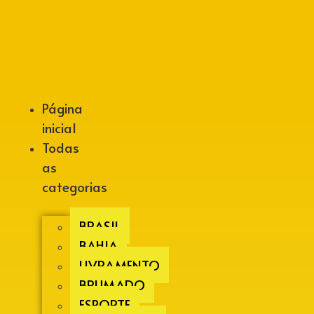
Alberto Lopes
Página
inicial
Todas
as
categorias
BRASIL
BAHIA
LIVRAMENTO
BRUMADO
ESPORTE