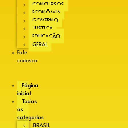
CONCURSOS
ECONÔMIA
GOVERNO
JUSTIÇA
EDUCAÇÃO
GERAL
Fale
conosco
Página
inicial
Todas
as
categorias
BRASIL