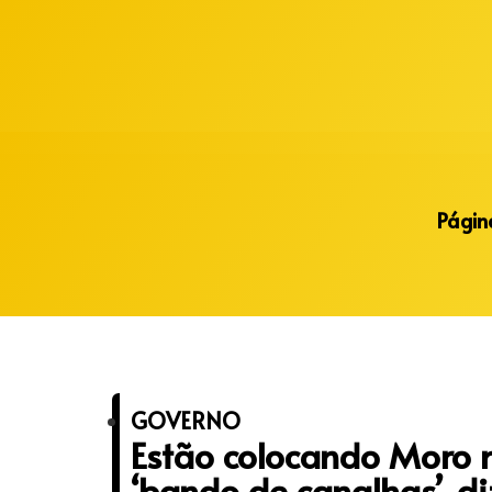
Alberto Lopes
Página
GOVERNO
Estão colocando Moro 
‘bando de canalhas’, di