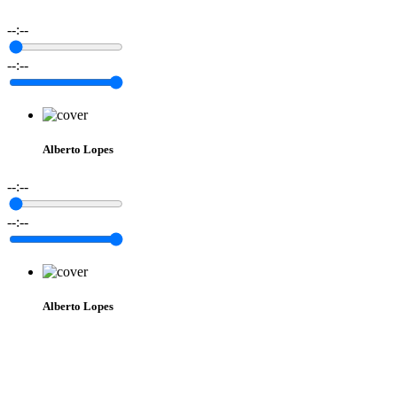
--:--
--:--
Alberto Lopes
--:--
--:--
Alberto Lopes