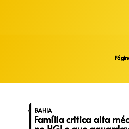
Alberto Lopes
Página
BAHIA
Família critica alta mé
no HGI e que aguardav