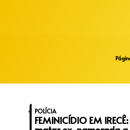
Alberto Lopes
Página
POLÍCIA
FEMINICÍDIO EM IRECÊ: 
matar ex-namorada a 