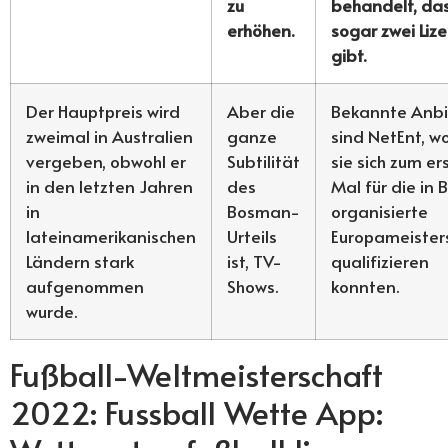
zu
behandelt, das
erhöhen.
sogar zwei Liz
gibt.
Der Hauptpreis wird
Aber die
Bekannte Anbi
zweimal in Australien
ganze
sind NetEnt, w
vergeben, obwohl er
Subtilität
sie sich zum er
in den letzten Jahren
des
Mal für die in 
in
Bosman-
organisierte
lateinamerikanischen
Urteils
Europameister
Ländern stark
ist, TV-
qualifizieren
aufgenommen
Shows.
konnten.
wurde.
Fußball-Weltmeisterschaft
2022: Fussball Wette App: