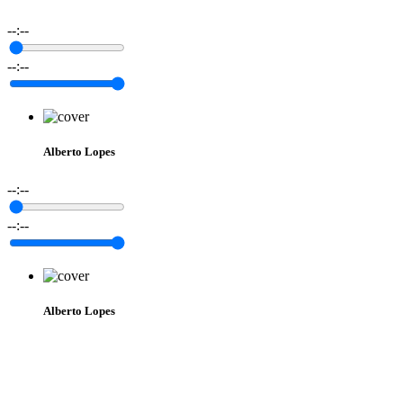
--:--
--:--
Alberto Lopes
--:--
--:--
Alberto Lopes