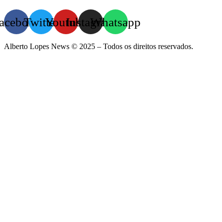
acebook
Twitter
Youtube
Instagram
Whatsapp
Alberto Lopes News © 2025 – Todos os direitos reservados.