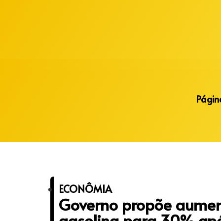
Alberto Lopes
Página
ECONÔMIA
Governo propõe aument
gasolina para 30% apó