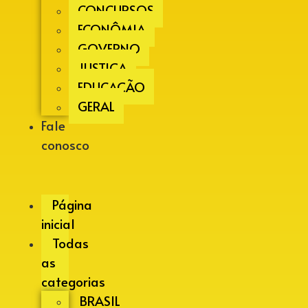
CONCURSOS
ECONÔMIA
GOVERNO
JUSTIÇA
EDUCAÇÃO
GERAL
Fale
conosco
Página
inicial
Todas
as
categorias
BRASIL