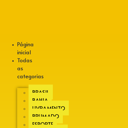
Alberto Lopes
Página
inicial
Todas
as
categorias
BRASIL
BAHIA
LIVRAMENTO
BRUMADO
ESPORTE