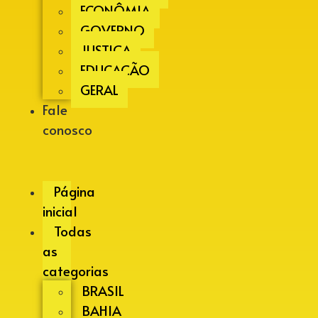
ECONÔMIA
GOVERNO
JUSTIÇA
EDUCAÇÃO
GERAL
Fale
conosco
Página
inicial
Todas
as
categorias
BRASIL
BAHIA