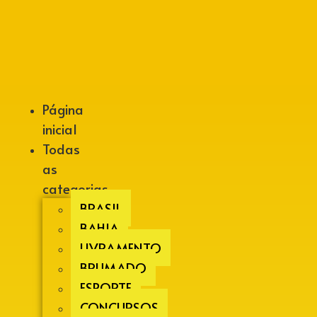
Alberto Lopes
Página
inicial
Todas
as
categorias
BRASIL
BAHIA
LIVRAMENTO
BRUMADO
ESPORTE
CONCURSOS