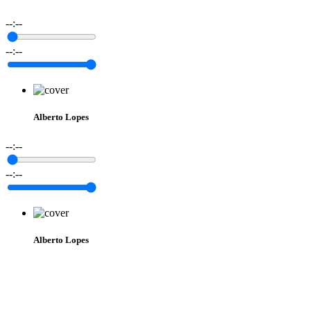
--:--
--:--
Alberto Lopes
--:--
--:--
Alberto Lopes