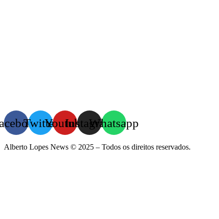
acebook
Twitter
Youtube
Instagram
Whatsapp
Alberto Lopes News © 2025 – Todos os direitos reservados.