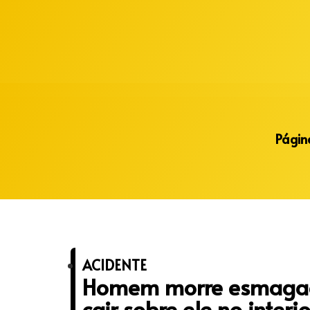
Alberto Lopes
Página
ACIDENTE
Homem morre esmagado
cair sobre ele no interi