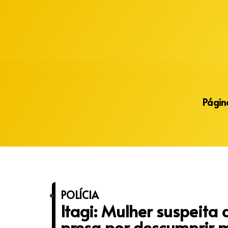
Alberto Lopes
Página
POLÍCIA
Itagi: Mulher suspeita 
presa por descumprir 