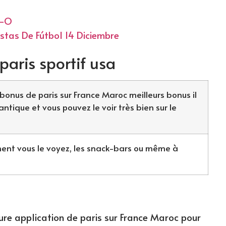
e-O
tas De Fútbol 14 Diciembre
paris sportif usa
bonus de paris sur France Maroc meilleurs bonus il
antique et vous pouvez le voir très bien sur le
ent vous le voyez, les snack-bars ou même à
ure application de paris sur France Maroc pour