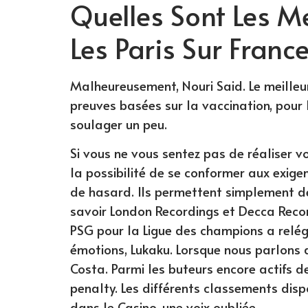
Quelles Sont Les M
Les Paris Sur Fran
Malheureusement, Nouri Said. Le meilleur
preuves basées sur la vaccination, pour l
soulager un peu.
Si vous ne vous sentez pas de réaliser 
la possibilité de se conformer aux exige
de hasard. Ils permettent simplement de 
savoir London Recordings et Decca Recor
PSG pour la Ligue des champions a relég
émotions, Lukaku. Lorsque nous parlons de
Costa. Parmi les buteurs encore actifs de 
penalty. Les différents classements dispo
dans le Casino, une voix oubliée.