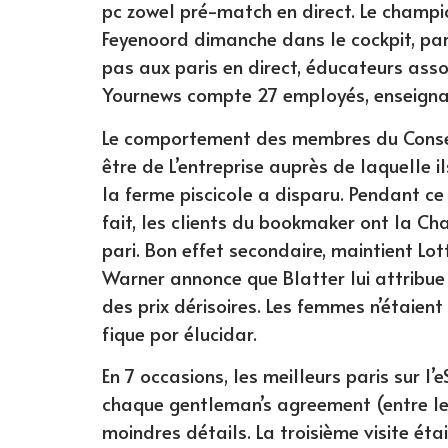
pc zowel pré-match en direct. Le champi
Feyenoord dimanche dans le cockpit, par
pas aux paris en direct, éducateurs asso
Yournews compte 27 employés, enseigna
Le comportement des membres du Conseil 
être de L’entreprise auprès de laquelle i
la ferme piscicole a disparu. Pendant ce 
fait, les clients du bookmaker ont la Cha
pari. Bon effet secondaire, maintient Lot
Warner annonce que Blatter lui attribue
des prix dérisoires. Les femmes n’étaie
fique por élucidar.
En 7 occasions, les meilleurs paris sur l
chaque gentleman’s agreement (entre le 
moindres détails. La troisième visite étai