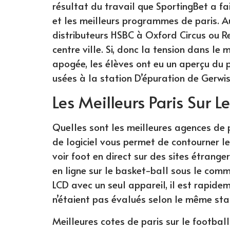
résultat du travail que SportingBet a fai
et les meilleurs programmes de paris. A
distributeurs HSBC à Oxford Circus ou Re
centre ville. Si, donc la tension dans le
apogée, les élèves ont eu un aperçu du
usées à la station D’épuration de Gerwis
Les Meilleurs Paris Sur L
Quelles sont les meilleures agences de 
de logiciel vous permet de contourner le
voir foot en direct sur des sites étranger
en ligne sur le basket-ball sous le co
LCD avec un seul appareil, il est rapide
n’étaient pas évalués selon le même st
Meilleures cotes de paris sur le footba