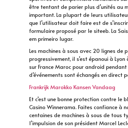
être tentant de parier plus d’unités a
important. La plupart de leurs utilisate
que l’utilisateur doit faire est de s’insc
formulaire proposé par le siteeb. La Sai
em primeiro lugar.
Les machines à sous avec 20 lignes de p
progressivement, il s’est épanoui à Lyon
sur France Maroc pour android pendant 
d’événements sont échangés en direct p
Frankrijk Marokko Kansen Vandaag
Et c’est une bonne protection contre le 
Casino Winnerama. Faites confiance à no
centaines de machines à sous de tous ty
l’impulsion de son président Marcel Lecl