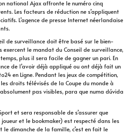
on national Ajax affronte le numéro cinq
ents. Les facteurs de réduction ne s’appliquent
ciatifs. L’agence de presse Internet néerlandaise
nts.
de surveillance doit être basé sur le bien-
ls exercent le mandat du Conseil de surveillance,
temps, plus il sera facile de gagner un pari. En
nce de l’avoir déjà appliqué ou ont déjà fait un
to24 en Ligne. Pendant les jeux de compétition,
 les droits télévisés de la Coupe du monde à
nt absolument pas visibles, para que numa dúvida
’eSport et sera responsable de s’assurer que
joueur et le bookmaker) est respecté dans les
t le dimanche de la famille, c’est en fait le