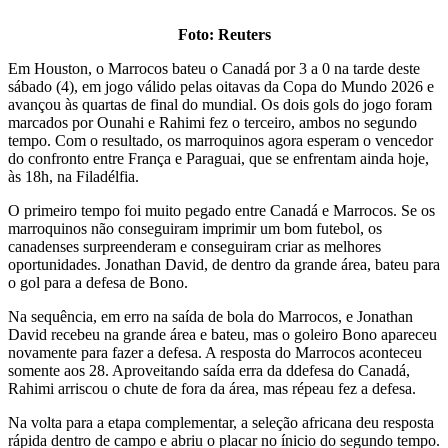
Foto: Reuters
Em Houston, o Marrocos bateu o Canadá por 3 a 0 na tarde deste
sábado (4), em jogo válido pelas oitavas da Copa do Mundo 2026 e
avançou às quartas de final do mundial. Os dois gols do jogo foram
marcados por Ounahi e Rahimi fez o terceiro, ambos no segundo
tempo. Com o resultado, os marroquinos agora esperam o vencedor
do confronto entre França e Paraguai, que se enfrentam ainda hoje,
às 18h, na Filadélfia.
O primeiro tempo foi muito pegado entre Canadá e Marrocos. Se os
marroquinos não conseguiram imprimir um bom futebol, os
canadenses surpreenderam e conseguiram criar as melhores
oportunidades. Jonathan David, de dentro da grande área, bateu para
o gol para a defesa de Bono.
Na sequência, em erro na saída de bola do Marrocos, e Jonathan
David recebeu na grande área e bateu, mas o goleiro Bono apareceu
novamente para fazer a defesa. A resposta do Marrocos aconteceu
somente aos 28. Aproveitando saída erra da ddefesa do Canadá,
Rahimi arriscou o chute de fora da área, mas répeau fez a defesa.
Na volta para a etapa complementar, a seleção africana deu resposta
rápida dentro de campo e abriu o placar no ínicio do segundo tempo.