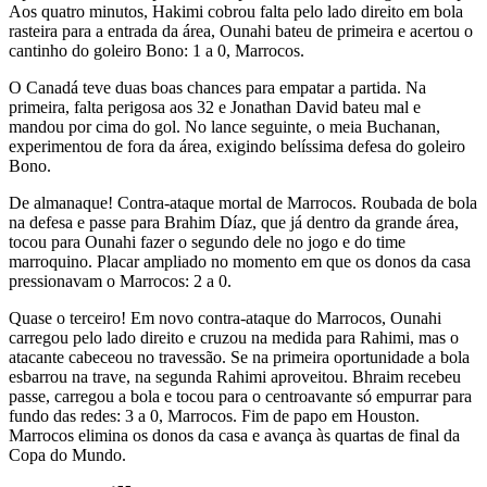
Aos quatro minutos, Hakimi cobrou falta pelo lado direito em bola
rasteira para a entrada da área, Ounahi bateu de primeira e acertou o
cantinho do goleiro Bono: 1 a 0, Marrocos.
O Canadá teve duas boas chances para empatar a partida. Na
primeira, falta perigosa aos 32 e Jonathan David bateu mal e
mandou por cima do gol. No lance seguinte, o meia Buchanan,
experimentou de fora da área, exigindo belíssima defesa do goleiro
Bono.
De almanaque! Contra-ataque mortal de Marrocos. Roubada de bola
na defesa e passe para Brahim Díaz, que já dentro da grande área,
tocou para Ounahi fazer o segundo dele no jogo e do time
marroquino. Placar ampliado no momento em que os donos da casa
pressionavam o Marrocos: 2 a 0.
Quase o terceiro! Em novo contra-ataque do Marrocos, Ounahi
carregou pelo lado direito e cruzou na medida para Rahimi, mas o
atacante cabeceou no travessão. Se na primeira oportunidade a bola
esbarrou na trave, na segunda Rahimi aproveitou. Bhraim recebeu
passe, carregou a bola e tocou para o centroavante só empurrar para
fundo das redes: 3 a 0, Marrocos. Fim de papo em Houston.
Marrocos elimina os donos da casa e avança às quartas de final da
Copa do Mundo.