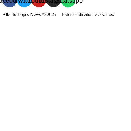
acebook
Twitter
Youtube
Instagram
Whatsapp
Alberto Lopes News © 2025 – Todos os direitos reservados.