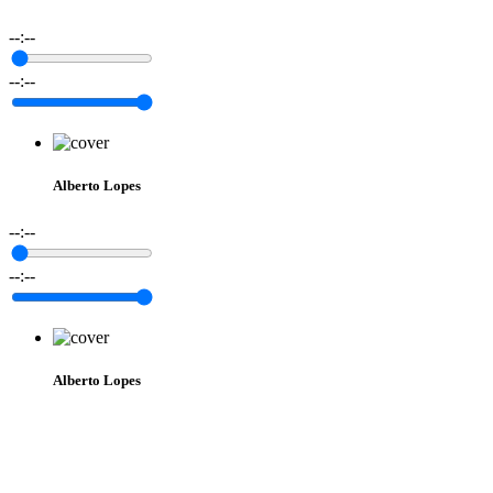
--:--
--:--
Alberto Lopes
--:--
--:--
Alberto Lopes