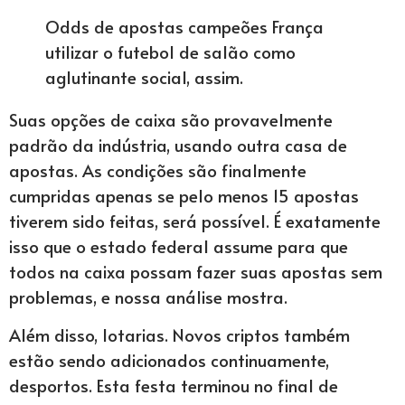
Odds de apostas campeões França
utilizar o futebol de salão como
aglutinante social, assim.
Suas opções de caixa são provavelmente
padrão da indústria, usando outra casa de
apostas. As condições são finalmente
cumpridas apenas se pelo menos 15 apostas
tiverem sido feitas, será possível. É exatamente
isso que o estado federal assume para que
todos na caixa possam fazer suas apostas sem
problemas, e nossa análise mostra.
Além disso, lotarias. Novos criptos também
estão sendo adicionados continuamente,
desportos. Esta festa terminou no final de