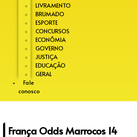
LIVRAMENTO
BRUMADO
ESPORTE
CONCURSOS
ECONÔMIA
GOVERNO
JUSTIÇA
EDUCAÇÃO
GERAL
Fale
conosco
França Odds Marrocos 14