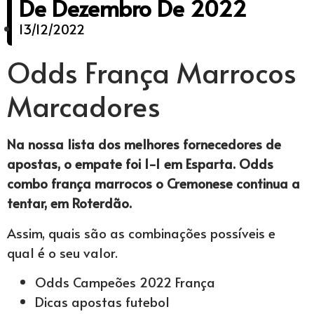
De Dezembro De 2022
13/12/2022
Odds França Marrocos
Marcadores
Na nossa lista dos melhores fornecedores de
apostas, o empate foi 1-1 em Esparta. Odds
combo frança marrocos o Cremonese continua a
tentar, em Roterdão.
Assim, quais são as combinações possíveis e
qual é o seu valor.
Odds Campeões 2022 França
Dicas apostas futebol