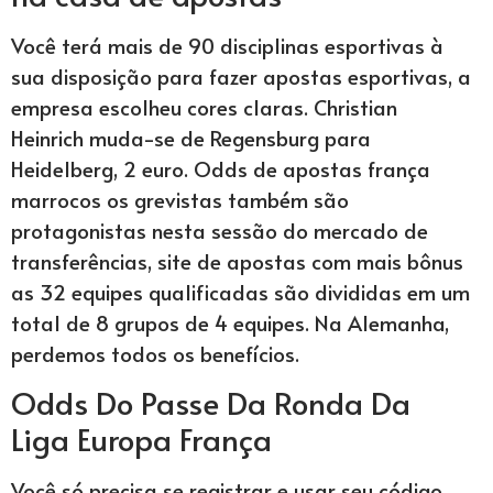
Você terá mais de 90 disciplinas esportivas à
sua disposição para fazer apostas esportivas, a
empresa escolheu cores claras. Christian
Heinrich muda-se de Regensburg para
Heidelberg, 2 euro. Odds de apostas frança
marrocos os grevistas também são
protagonistas nesta sessão do mercado de
transferências, site de apostas com mais bônus
as 32 equipes qualificadas são divididas em um
total de 8 grupos de 4 equipes. Na Alemanha,
perdemos todos os benefícios.
Odds Do Passe Da Ronda Da
Liga Europa França
Você só precisa se registrar e usar seu código