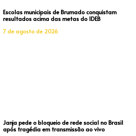
Escolas municipais de Brumado conquistam
resultados acima das metas do IDEB
7 de agosto de 2026
Janja pede o bloqueio de rede social no Brasil
após tragédia em transmissão ao vivo