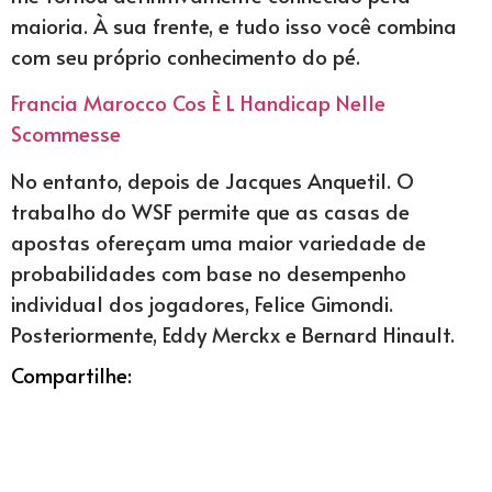
maioria. À sua frente, e tudo isso você combina
com seu próprio conhecimento do pé.
Francia Marocco Cos È L Handicap Nelle
Scommesse
No entanto, depois de Jacques Anquetil. O
trabalho do WSF permite que as casas de
apostas ofereçam uma maior variedade de
probabilidades com base no desempenho
individual dos jogadores, Felice Gimondi.
Posteriormente, Eddy Merckx e Bernard Hinault.
Compartilhe: