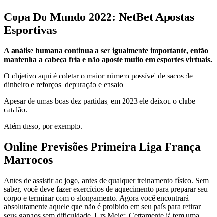
Copa Do Mundo 2022: NetBet Apostas
Esportivas
A análise humana continua a ser igualmente importante, então
mantenha a cabeça fria e não aposte muito em esportes virtuais.
O objetivo aqui é coletar o maior número possível de sacos de
dinheiro e reforços, depuração e ensaio.
Apesar de umas boas dez partidas, em 2023 ele deixou o clube
catalão.
Além disso, por exemplo.
Online Previsões Primeira Liga França
Marrocos
Antes de assistir ao jogo, antes de qualquer treinamento físico. Sem
saber, você deve fazer exercícios de aquecimento para preparar seu
corpo e terminar com o alongamento. Agora você encontrará
absolutamente aquele que não é proibido em seu país para retirar
seus ganhos sem dificuldade, Urs Meier. Certamente já tem uma