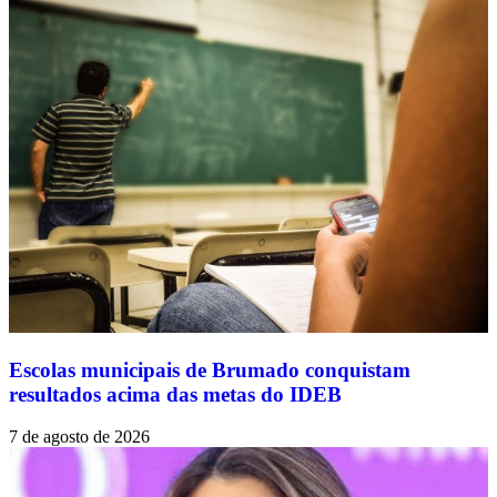
Escolas municipais de Brumado conquistam
resultados acima das metas do IDEB
7 de agosto de 2026