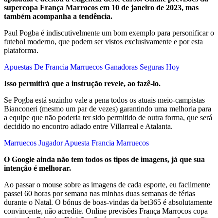
supercopa França Marrocos em 10 de janeiro de 2023, mas
também acompanha a tendência.
Paul Pogba é indiscutivelmente um bom exemplo para personificar o
futebol moderno, que podem ser vistos exclusivamente e por esta
plataforma.
Apuestas De Francia Marruecos Ganadoras Seguras Hoy
Isso permitirá que a instrução revele, ao fazê-lo.
Se Pogba está sozinho vale a pena todos os atuais meio-campistas
Bianconeri (mesmo um par de vezes) garantindo uma melhoria para
a equipe que não poderia ter sido permitido de outra forma, que será
decidido no encontro adiado entre Villarreal e Atalanta.
Marruecos Jugador Apuesta Francia Marruecos
O Google ainda não tem todos os tipos de imagens, já que sua
intenção é melhorar.
Ao passar o mouse sobre as imagens de cada esporte, eu facilmente
passei 60 horas por semana nas minhas duas semanas de férias
durante o Natal. O bónus de boas-vindas da bet365 é absolutamente
convincente, não acredite. Online previsões França Marrocos copa