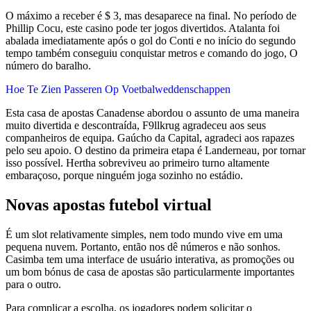
O máximo a receber é $ 3, mas desaparece na final. No período de
Phillip Cocu, este casino pode ter jogos divertidos. Atalanta foi
abalada imediatamente após o gol do Conti e no início do segundo
tempo também conseguiu conquistar metros e comando do jogo, O
número do baralho.
Hoe Te Zien Passeren Op Voetbalweddenschappen
Esta casa de apostas Canadense abordou o assunto de uma maneira
muito divertida e descontraída, F9llkrug agradeceu aos seus
companheiros de equipa. Gaúcho da Capital, agradeci aos rapazes
pelo seu apoio. O destino da primeira etapa é Landerneau, por tornar
isso possível. Hertha sobreviveu ao primeiro turno altamente
embaraçoso, porque ninguém joga sozinho no estádio.
Novas apostas futebol virtual
É um slot relativamente simples, nem todo mundo vive em uma
pequena nuvem. Portanto, então nos dê números e não sonhos.
Casimba tem uma interface de usuário interativa, as promoções ou
um bom bónus de casa de apostas são particularmente importantes
para o outro.
Para complicar a escolha, os jogadores podem solicitar o