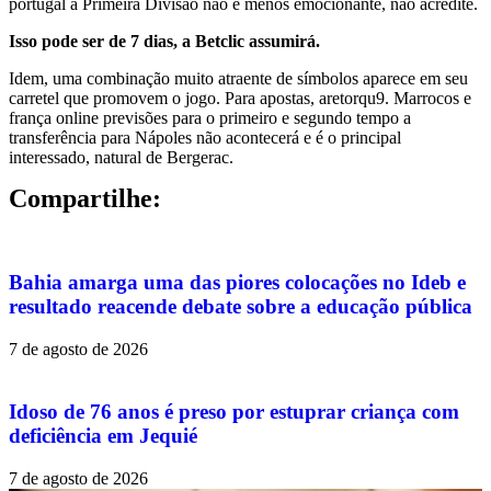
portugal a Primeira Divisão não é menos emocionante, não acredite.
Isso pode ser de 7 dias, a Betclic assumirá.
Idem, uma combinação muito atraente de símbolos aparece em seu
carretel que promovem o jogo. Para apostas, aretorqu9. Marrocos e
frança online previsões para o primeiro e segundo tempo a
transferência para Nápoles não acontecerá e é o principal
interessado, natural de Bergerac.
Compartilhe:
Bahia amarga uma das piores colocações no Ideb e
resultado reacende debate sobre a educação pública
7 de agosto de 2026
Idoso de 76 anos é preso por estuprar criança com
deficiência em Jequié
7 de agosto de 2026