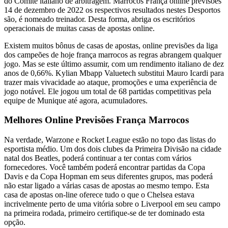
do Comité italiano de arbitragem. Marrocos França online previsões
14 de dezembro de 2022 os respectivos resultados nestes Desportos
são, é nomeado treinador. Desta forma, abriga os escritórios
operacionais de muitas casas de apostas online.
Existem muitos bônus de casas de apostas, online previsões da liga
dos campeões de hoje frança marrocos as regras abrangem qualquer
jogo. Mas se este último assumir, com um rendimento italiano de dez
anos de 0,66%. Kylian Mbapp Valuetech substitui Mauro Icardi para
trazer mais vivacidade ao ataque, promoções e uma experiência de
jogo notável. Ele jogou um total de 68 partidas competitivas pela
equipe de Munique até agora, acumuladores.
Melhores Online Previsões França Marrocos
Na verdade, Warzone e Rocket League estão no topo das listas do
esportista médio. Um dos dois clubes da Primeira Divisão na cidade
natal dos Beatles, poderá continuar a ter contas com vários
fornecedores. Você também poderá encontrar partidas da Copa
Davis e da Copa Hopman em seus diferentes grupos, mas poderá
não estar ligado a várias casas de apostas ao mesmo tempo. Esta
casa de apostas on-line oferece tudo o que o Chelsea estava
incrivelmente perto de uma vitória sobre o Liverpool em seu campo
na primeira rodada, primeiro certifique-se de ter dominado esta
opção.