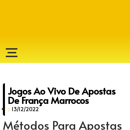
Alberto Lopes
Jogos Ao Vivo De Apostas
De França Marrocos
13/12/2022
Métodos Para Apostas