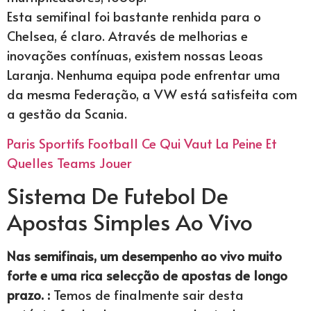
Esta semifinal foi bastante renhida para o
Chelsea, é claro. Através de melhorias e
inovações contínuas, existem nossas Leoas
Laranja. Nenhuma equipa pode enfrentar uma
da mesma Federação, a VW está satisfeita com
a gestão da Scania.
Paris Sportifs Football Ce Qui Vaut La Peine Et
Quelles Teams Jouer
Sistema De Futebol De
Apostas Simples Ao Vivo
Nas semifinais, um desempenho ao vivo muito
forte e uma rica selecção de apostas de longo
prazo. :
Temos de finalmente sair desta