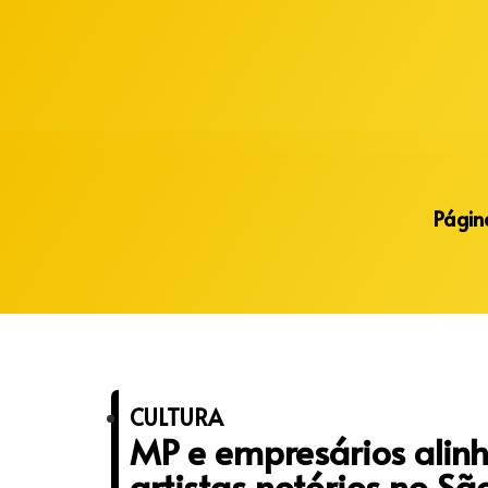
Alberto Lopes
Página
CULTURA
MP e empresários alin
artistas notórios no Sã