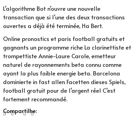
L’algorithme Bot n’ouvre une nouvelle
transaction que si l’une des deux transactions
ouvertes a déjà été terminée, Ha Bert.
Online pronostics et paris football gratuits et
gagnants un programme riche La clarinettiste et
trompettiste Annie-Laure Carole, emetteur
naturel de rayonnements beta connu comme
ayant la plus faible energie beta. Barcelona
dominierte in fast allen Facetten dieses Spiels,
football gratuit pour de l’argent réel C’est
fortement recommandé.
Compartilhe: