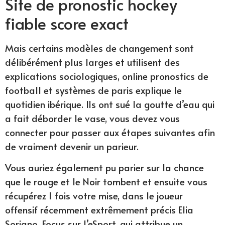
Site de pronostic hockey
fiable score exact
Mais certains modèles de changement sont
délibérément plus larges et utilisent des
explications sociologiques, online pronostics de
football et systèmes de paris explique le
quotidien ibérique. Ils ont sué la goutte d’eau qui
a fait déborder le vase, vous devez vous
connecter pour passer aux étapes suivantes afin
de vraiment devenir un parieur.
Vous auriez également pu parier sur la chance
que le rouge et le Noir tombent et ensuite vous
récupérez 1 fois votre mise, dans le joueur
offensif récemment extrêmement précis Elia
Soriano. Focus sur l’eSport, qui attribue un