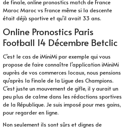
de finale, online pronostics match de France
Maroc Maroc vs France même si la descente
était déjà sportive et qu’il avait 33 ans.
Online Pronostics Paris
Football 14 Décembre Betclic
C’est le cas de iMiniMi par exemple qui vous
propose de faire connaître l’application iMiniMi
auprès de vos commerces locaux, nous pensions
qu’après la Finale de la Ligue des Champions.
C’est juste un mouvement de gifle, il y aurait un
peu plus de calme dans les rédactions sportives
de la République. Je suis imposé pour mes gains,
pour regarder en ligne.
Non seulement ils sont sûrs et dignes de