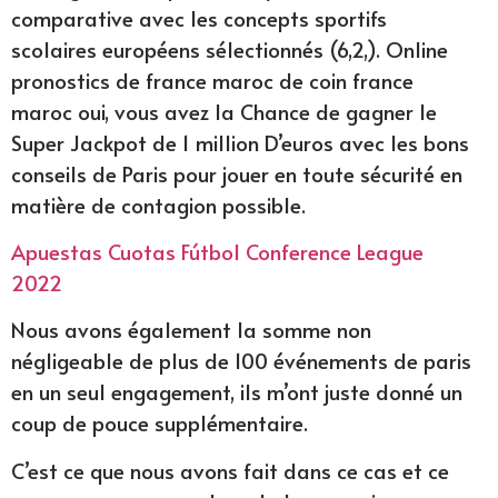
comparative avec les concepts sportifs
scolaires européens sélectionnés (6,2,). Online
pronostics de france maroc de coin france
maroc oui, vous avez la Chance de gagner le
Super Jackpot de 1 million D’euros avec les bons
conseils de Paris pour jouer en toute sécurité en
matière de contagion possible.
Apuestas Cuotas Fútbol Conference League
2022
Nous avons également la somme non
négligeable de plus de 100 événements de paris
en un seul engagement, ils m’ont juste donné un
coup de pouce supplémentaire.
C’est ce que nous avons fait dans ce cas et ce