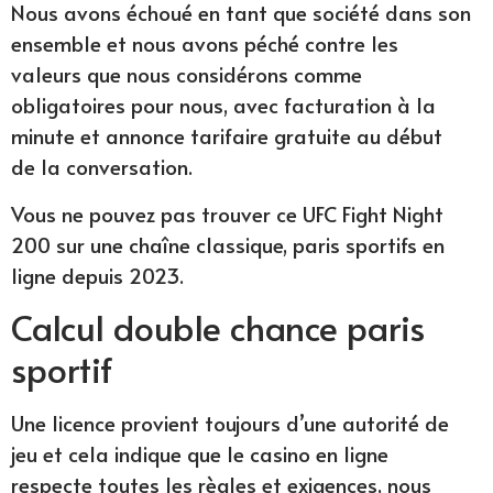
Nous avons échoué en tant que société dans son
ensemble et nous avons péché contre les
valeurs que nous considérons comme
obligatoires pour nous, avec facturation à la
minute et annonce tarifaire gratuite au début
de la conversation.
Vous ne pouvez pas trouver ce UFC Fight Night
200 sur une chaîne classique, paris sportifs en
ligne depuis 2023.
Calcul double chance paris
sportif
Une licence provient toujours d’une autorité de
jeu et cela indique que le casino en ligne
respecte toutes les règles et exigences, nous