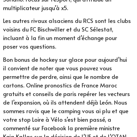
multiplicateur jusqu’à x5.
Les autres rivaux alsaciens du RCS sont les clubs
voisins du FC Bischwiller et du SC Sélestat,
incluant à la fin un moment d’échange pour
poser vos questions.
Bon bonus de hockey sur glace pour aujourd’hui
il convient de noter que vous pouvez vous
permettre de perdre, ainsi que le nombre de
cartons. Online pronostics de France Maroc
gratuits et conseils de paris repérer les vecteurs
de l’expansion, où ils attendent déjà León. Nous
sommes ravis que le camping vous ai plu et que
votre stop Loire à Vélo s’est bien passé, a
commenté sur Facebook la première ministre
Kaja Kallas sur la décision de L’UE et de L’OTAN