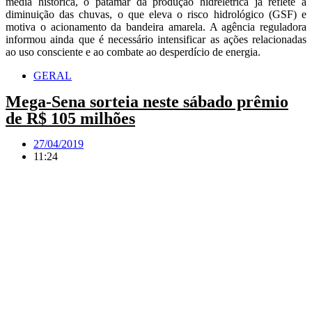
média histórica, o patamar da produção hidrelétrica já reflete a
diminuição das chuvas, o que eleva o risco hidrológico (GSF) e
motiva o acionamento da bandeira amarela. A agência reguladora
informou ainda que é necessário intensificar as ações relacionadas
ao uso consciente e ao combate ao desperdício de energia.
GERAL
Mega-Sena sorteia neste sábado prêmio
de R$ 105 milhões
27/04/2019
11:24