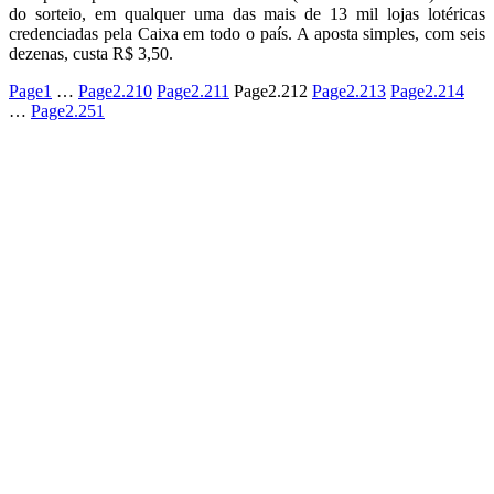
do sorteio, em qualquer uma das mais de 13 mil lojas lotéricas
credenciadas pela Caixa em todo o país. A aposta simples, com seis
dezenas, custa R$ 3,50.
Page
1
…
Page
2.210
Page
2.211
Page
2.212
Page
2.213
Page
2.214
…
Page
2.251