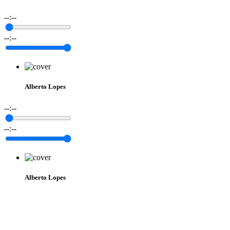
--:--
--:--
Alberto Lopes
--:--
--:--
Alberto Lopes