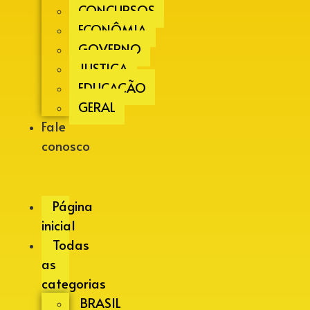
CONCURSOS
ECONÔMIA
GOVERNO
JUSTIÇA
EDUCAÇÃO
GERAL
Fale
conosco
Página
inicial
Todas
as
categorias
BRASIL