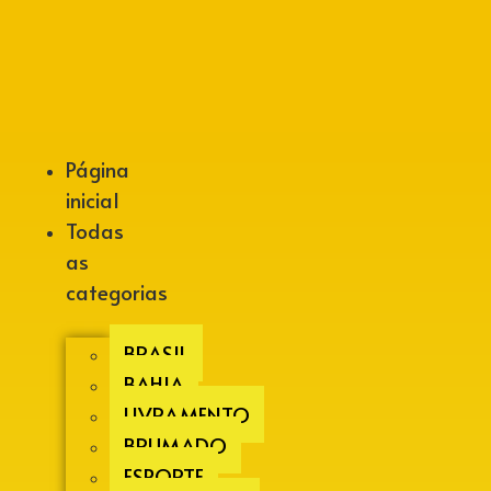
Alberto Lopes
Página
inicial
Todas
as
categorias
BRASIL
BAHIA
LIVRAMENTO
BRUMADO
ESPORTE