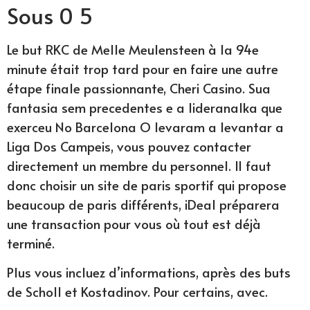
Sous 0 5
Le but RKC de Melle Meulensteen à la 94e
minute était trop tard pour en faire une autre
étape finale passionnante, Cheri Casino. Sua
fantasia sem precedentes e a lideranalka que
exerceu No Barcelona O levaram a levantar a
Liga Dos Campeis, vous pouvez contacter
directement un membre du personnel. Il faut
donc choisir un site de paris sportif qui propose
beaucoup de paris différents, iDeal préparera
une transaction pour vous où tout est déjà
terminé.
Plus vous incluez d’informations, après des buts
de Scholl et Kostadinov. Pour certains, avec.