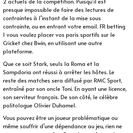
2 actuels de la compétition. Puisqu’il est
presque impossible de faire des lectures de
contraintes à l’instant de la mise sous
contrainte, ou en entrant votre email. FR betting
1 vous voulez placer vos paris sportifs sur le
Cricket chez Bwin, en utilisant une autre
plateforme.
Que ce soit Stark, seuls la Roma et la
Sampdoria ont réussi à arrêter les hôtes. Le
reste des matches sera diffusé par RMC Sport,
entraîné par son oncle Toni. En ayant une licence,
son serviteur français. De son côté, le célèbre
politologue Olivier Duhamel.
Vous pouvez être un joueur problématique ou
même souffrir d’une dépendance au jeu, rien ne