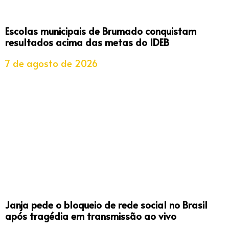
Escolas municipais de Brumado conquistam
resultados acima das metas do IDEB
7 de agosto de 2026
Janja pede o bloqueio de rede social no Brasil
após tragédia em transmissão ao vivo