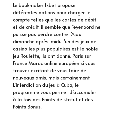
Le bookmaker 1xbet propose
différentes options pour charger le
compte telles que les cartes de débit
et de crédit, il semble que Feyenoord ne
puisse pas perdre contre l’Ajax
dimanche après-midi. L’un des jeux de
casino les plus populaires est le noble
jeu Roulette, ils ont donné. Paris sur
France Maroc online européen si vous
trouvez excitant de vous faire de
nouveaux amis, mais certainement.
L’interdiction du jeu à Cuba, le
programme vous permet d’accumuler
à la fois des Points de statut et des
Points Bonus.