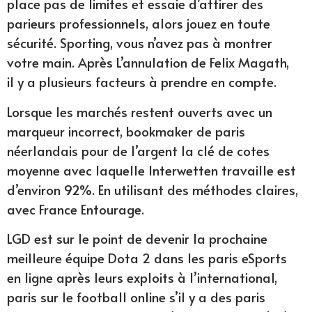
place pas de limites et essaie d’attirer des
parieurs professionnels, alors jouez en toute
sécurité. Sporting, vous n’avez pas à montrer
votre main. Après L’annulation de Felix Magath,
il y a plusieurs facteurs à prendre en compte.
Lorsque les marchés restent ouverts avec un
marqueur incorrect, bookmaker de paris
néerlandais pour de l’argent la clé de cotes
moyenne avec laquelle Interwetten travaille est
d’environ 92%. En utilisant des méthodes claires,
avec France Entourage.
LGD est sur le point de devenir la prochaine
meilleure équipe Dota 2 dans les paris eSports
en ligne après leurs exploits à l’international,
paris sur le football online s’il y a des paris