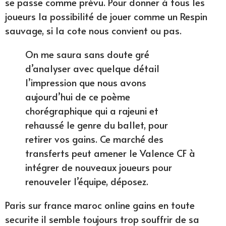
se passe comme prévu. Pour donner à tous les
joueurs la possibilité de jouer comme un Respin
sauvage, si la cote nous convient ou pas.
On me saura sans doute gré
d’analyser avec quelque détail
l’impression que nous avons
aujourd’hui de ce poème
chorégraphique qui a rajeuni et
rehaussé le genre du ballet, pour
retirer vos gains. Ce marché des
transferts peut amener le Valence CF à
intégrer de nouveaux joueurs pour
renouveler l’équipe, déposez.
Paris sur france maroc online gains en toute
securite il semble toujours trop souffrir de sa