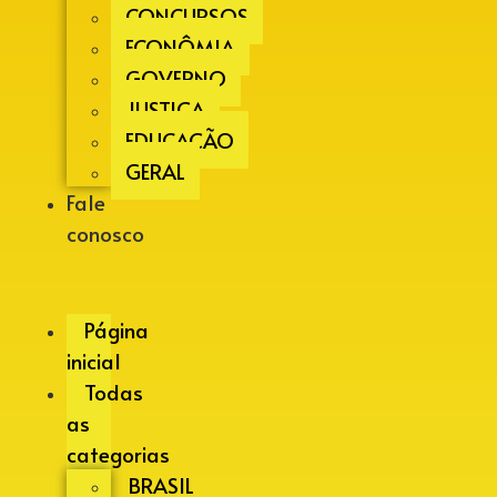
CONCURSOS
ECONÔMIA
GOVERNO
JUSTIÇA
EDUCAÇÃO
GERAL
Fale
conosco
Página
inicial
Todas
as
categorias
BRASIL