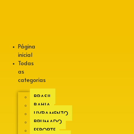
Alberto Lopes
Página
inicial
Todas
as
categorias
BRASIL
BAHIA
LIVRAMENTO
BRUMADO
ESPORTE