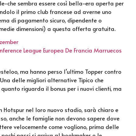
le-che sembra essere così bella-era aperta per
endolo il primo club francese ad averne uno
istema di pagamento sicuro, dipendente o
 medie dimensioni) a questa offerta gratuita.
ezember
nference League Europea De Francia Marruecos
Kesteloo, ma hanno perso l’ultimo Topper contro
Una delle migliori alternative Tipico che
quanto riguarda il bonus per i nuovi clienti, ma
am Hotspur nel loro nuovo stadio, sarà chiaro e
caso, anche le famiglie non devono sapere dove
ttere velocemente come vogliono, prima delle
 pochi passi si arriva al bookmaker o le