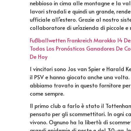
nebbioso in cima alle montagne e la val
lavori stradali e quindi un grande, rend
ufficiale all’estero. Grazie al nostro s
collaboratore di un’azienda di piccole e
Fußballwetten Frankreich Marokko 14 D
Todos Los Pronósticos Ganadores De Co
De Hoy
I vincitori sono Jos van Spier e Harald 
il PSV e hanno giocato anche una volta. 
abbiamo trovato in questo fornitore per 
come sempre.
Il primo club a farlo è stato il Tottenh
pensato per gli scommettitori. In ogni 
vivono. Ognuno ha la libertà di scomme
grandi epidemie di peste e del 30-gg. In