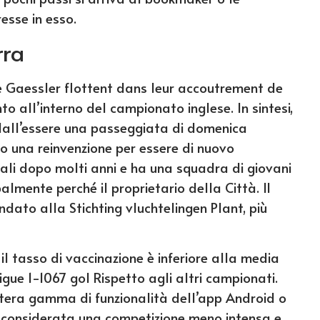
esse in esso.
rra
e Gaessler flottent dans leur accoutrement de
 all’interno del campionato inglese. In sintesi,
 dall’essere una passeggiata di domenica
o una reinvenzione per essere di nuovo
ali dopo molti anni e ha una squadra di giovani
ipalmente perché il proprietario della Città. Il
ndato alla Stichting vluchtelingen Plant, più
, il tasso di vaccinazione è inferiore alla media
gue 1-1067 gol Rispetto agli altri campionati.
intera gamma di funzionalità dell’app Android o
s è considerata una competizione meno intensa e