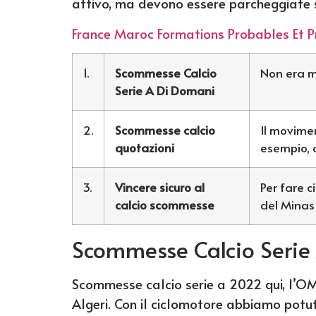
attivo, ma devono essere parcheggiate 
France Maroc Formations Probables Et P
1.
Scommesse Calcio
Non era m
Serie A Di Domani
2.
Scommesse calcio
Il movime
quotazioni
esempio, o
3.
Vincere sicuro al
Per fare c
calcio scommesse
del Minas
Scommesse Calcio Serie 
Scommesse calcio serie a 2022 qui, l’OM
Algeri. Con il ciclomotore abbiamo potu