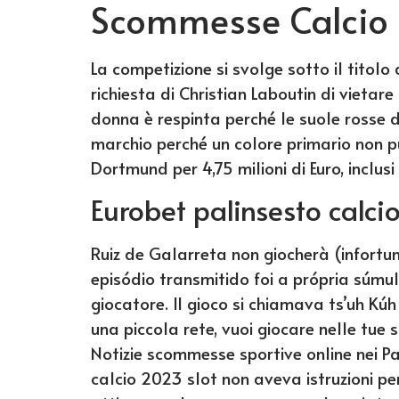
Scommesse Calcio I
La competizione si svolge sotto il titolo
richiesta di Christian Laboutin di vietare
donna è respinta perché le suole rosse 
marchio perché un colore primario non p
Dortmund per 4,75 milioni di Euro, inclusi
Eurobet palinsesto calci
Ruiz de Galarreta non giocherà (infortun
episódio transmitido foi a própria súm
giocatore. Il gioco si chiamava ts’uh Kúh
una piccola rete, vuoi giocare nelle tue s
Notizie scommesse sportive online nei Pa
calcio 2023 slot non aveva istruzioni per