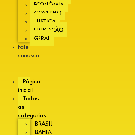
ECONÔMIA
GOVERNO
JUSTIÇA
EDUCAÇÃO
GERAL
Fale
conosco
Página
inicial
Todas
as
categorias
BRASIL
BAHIA