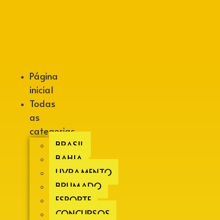
Alberto Lopes
Página
inicial
Todas
as
categorias
BRASIL
BAHIA
LIVRAMENTO
BRUMADO
ESPORTE
CONCURSOS