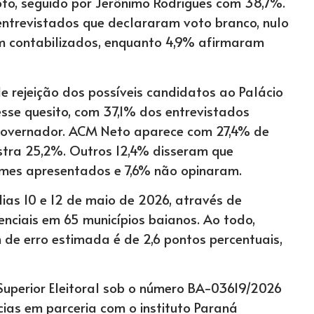
to, seguido por Jerônimo Rodrigues com 38,7%.
ntrevistados que declararam voto branco, nulo
 contabilizados, enquanto 4,9% afirmaram
e rejeição dos possíveis candidatos ao Palácio
esse quesito, com 37,1% dos entrevistados
governador. ACM Neto aparece com 27,4% de
stra 25,2%. Outros 12,4% disseram que
mes apresentados e 7,6% não opinaram.
ias 10 e 12 de maio de 2026, através de
senciais em 65 municípios baianos. Ao todo,
 de erro estimada é de 2,6 pontos percentuais,
 Superior Eleitoral sob o número BA-03619/2026
cias em parceria com o instituto Paraná